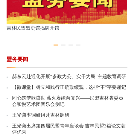
吉林民盟盟史馆揭牌开馆
谢
盟务要闻
郝东云赴通化开展“参政为公、实干为民”主题教育调研
【微课堂】树立和践行正确政绩观，这些“不”字要谨记
同心筑梦歌盛世 薪火赓续向复兴——民盟吉林省委员
会和悦艺术团音乐会侧记
王光谦率调研组赴吉林调研
王光谦出席第四届民盟青年座谈会 吉林民盟3篇论文获
评优秀