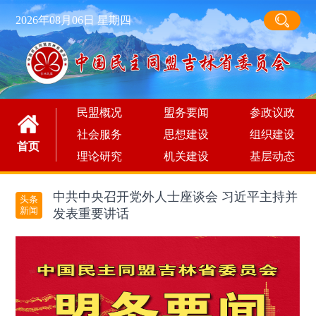
2026年08月06日 星期四
民盟概况
盟务要闻
参政议政
社会服务
思想建设
组织建设
首页
理论研究
机关建设
基层动态
中共中央召开党外人士座谈会 习近平主持并
头条
新闻
发表重要讲话