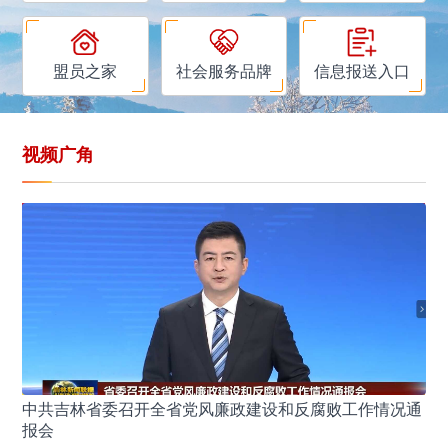
盟员之家
社会服务品牌
信息报送入口
视频广角
中共吉林省委召开全省党风廉政建设和反腐败工作情况通
典
报会