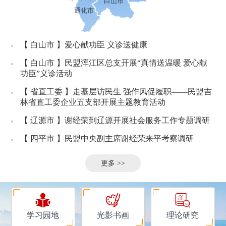
白山市
通化市
【
白山市
】爱心献功臣 义诊送健康
【
白山市
】民盟浑江区总支开展“真情送温暖 爱心献
功臣”义诊活动
【
省直工委
】走基层访民生 强作风促履职——民盟吉
林省直工委企业五支部开展主题教育活动
【
辽源市
】谢经荣到辽源开展社会服务工作专题调研
【
四平市
】民盟中央副主席谢经荣来平考察调研
更多 >>
学习园地
光影书画
理论研究