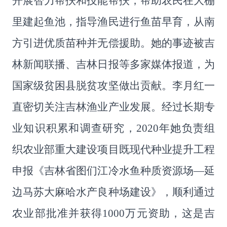
开展智力帮扶和技能帮扶，帮助农民在大棚
里建起鱼池，指导渔民进行鱼苗早育，从南
方引进优质苗种并无偿援助。她的事迹被吉
林新闻联播、吉林日报等多家媒体报道，为
国家级贫困县脱贫攻坚做出贡献。李月红一
直密切关注吉林渔业产业发展。经过长期专
业知识积累和调查研究，
2020
年她负责组
织农业部重大建设项目既现代种业提升工程
申报《吉林省图们江冷水鱼种质资源场
—
延
边马苏大麻哈水产良种场建设》，顺利通过
农业部批准并获得
1000
万元资助，这是吉