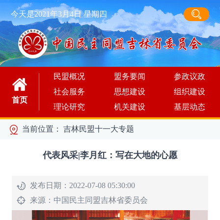
今天是2021年3月4日 星期四
民盟概况
盟务要闻
参政议政
社会服务
思想建设
组织建设
首页
理论研究
机关建设
基层动态
当前位置：
吉林民盟十一大专题
代表风采|李月红：写在大地的心愿
发布日期：2022-07-08 05:30:00
来源：
中国民主同盟吉林省委员会