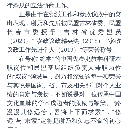
律条规的立法协商工作。
正是由于在党派工作和参政议政中的突
出表现，谢乃和先后被民盟吉林省委、民盟
长春市委授予
“吉林省优秀盟员
（
2020
）”“参政议政精英奖（
2018
）”“参政
议政工作先进个人（
2019
）”等荣誉称号。
在号称
“绝学”的中国先秦史教学科研本
职岗位和民盟基层组织负责人兼职岗位
的“双岗”领域里，谢乃和深知这每一项荣誉
与其说是国家、省、市及相关部门对个人业
绩的肯定与褒扬，不如说是对一位传承中国
文化血脉的学术戍边者的激励与鞭策。“路
漫漫其修远兮，吾将上下而求索”，“修
远”与“求索”定将是谢乃和矢志不渝的初心