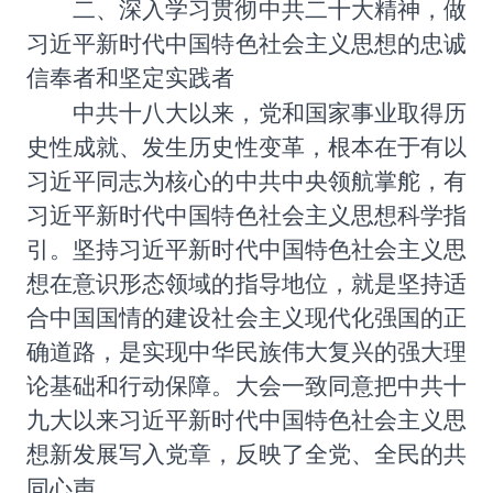
二、深入学习贯彻中共二十大精神，做
习近平新时代中国特色社会主义思想的忠诚
信奉者和坚定实践者
中共十八大以来，党和国家事业取得历
史性成就、发生历史性变革，根本在于有以
习近平同志为核心的中共中央领航掌舵，有
习近平新时代中国特色社会主义思想科学指
引。坚持习近平新时代中国特色社会主义思
想在意识形态领域的指导地位，就是坚持适
合中国国情的建设社会主义现代化强国的正
确道路，是实现中华民族伟大复兴的强大理
论基础和行动保障。大会一致同意把中共十
九大以来习近平新时代中国特色社会主义思
想新发展写入党章，反映了全党、全民的共
同心声。