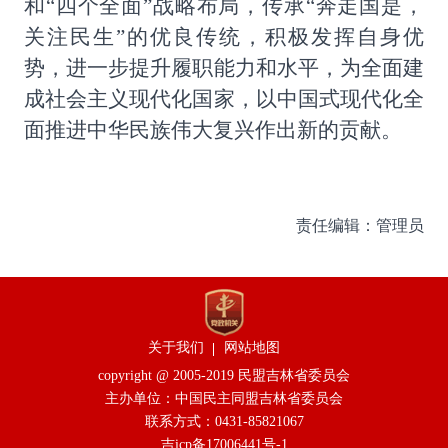
和“四个全面”战略布局，传承“奔走国是，
关注民生”的优良传统，积极发挥自身优
势，进一步提升履职能力和水平，为全面建
成社会主义现代化国家，以中国式现代化全
面推进中华民族伟大复兴作出新的贡献。
责任编辑：管理员
关于我们
网站地图
copyright @ 2005-2019 民盟吉林省委员会
主办单位：中国民主同盟吉林省委员会
联系方式：0431-85821067
吉icp备17006441号-1