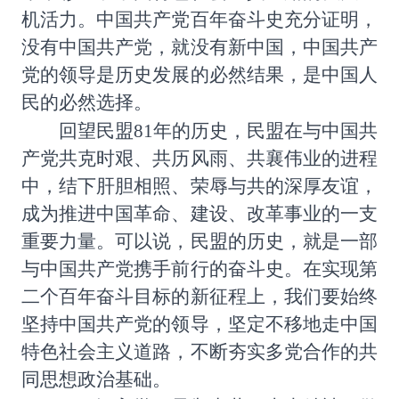
机活力。中国共产党百年奋斗史充分证明，
没有中国共产党，就没有新中国，中国共产
党的领导是历史发展的必然结果，是中国人
民的必然选择。
回望民盟
81年的历史，民盟在与中国共
产党共克时艰、共历风雨、共襄伟业的进程
中，结下肝胆相照、荣辱与共的深厚友谊，
成为推进中国革命、建设、改革事业的一支
重要力量。可以说，民盟的历史，就是一部
与中国共产党携手前行的奋斗史。在实现第
二个百年奋斗目标的新征程上，我们要始终
坚持中国共产党的领导，坚定不移地走中国
特色社会主义道路，不断夯实多党合作的共
同思想政治基础。