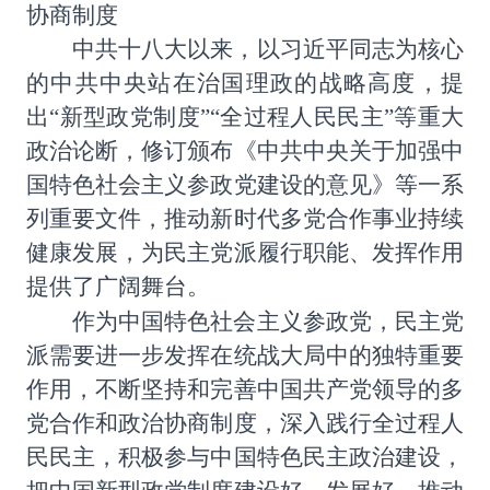
协商制度
中共十八大以来，以习近平同志为核心
的中共中央站在治国理政的战略高度，提
出
“新型政党制度”“全过程人民民主”等重大
政治论断，修订颁布《中共中央关于加强中
国特色社会主义参政党建设的意见》等一系
列重要文件，推动新时代多党合作事业持续
健康发展，为民主党派履行职能、发挥作用
提供了广阔舞台。
作为中国特色社会主义参政党，民主党
派需要进一步发挥在统战大局中的独特重要
作用，不断坚持和完善中国共产党领导的多
党合作和政治协商制度，深入践行全过程人
民民主，积极参与中国特色民主政治建设，