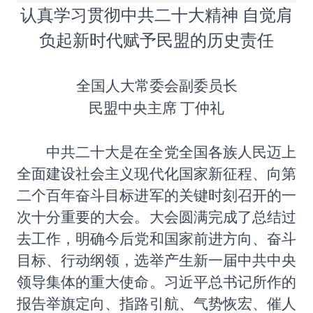
认真学习贯彻中共二十大精神 自觉肩
负起新时代赋予民盟的历史责任
全国人大常委会副委员长
民盟中央主席 丁仲礼
中共二十大是在全党全国各族人民迈上
全面建设社会主义现代化国家新征程、向第
二个百年奋斗目标进军的关键时刻召开的一
次十分重要的大会。大会圆满完成了总结过
去工作，明确今后党和国家前进方向、奋斗
目标、行动纲领，选举产生新一届中共中央
领导集体的重大使命。习近平总书记所作的
报告举旗定向、指路引航、气势恢宏、催人